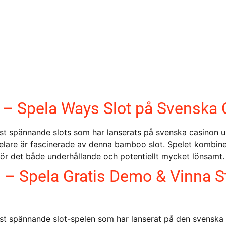
– Spela Ways Slot på Svenska 
 spännande slots som har lanserats på svenska casinon un
elare är fascinerade av denna bamboo slot. Spelet kombinera
 det både underhållande och potentiellt mycket lönsamt. 
 Spela Gratis Demo & Vinna Sto
t spännande slot-spelen som har lanserat på den svenska