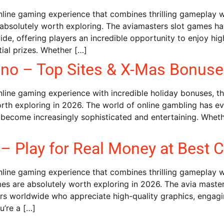
 online gaming experience that combines thrilling gameplay 
 absolutely worth exploring. The aviamasters slot games h
e, offering players an incredible opportunity to enjoy hig
ial prizes. Whether […]
ino – Top Sites & X-Mas Bonus
 online gaming experience with incredible holiday bonuses, 
orth exploring in 2026. The world of online gambling has 
become increasingly sophisticated and entertaining. Wheth
 – Play for Real Money at Best 
online gaming experience that combines thrilling gameplay wi
es are absolutely worth exploring in 2026. The avia mast
rs worldwide who appreciate high-quality graphics, engag
u’re a […]