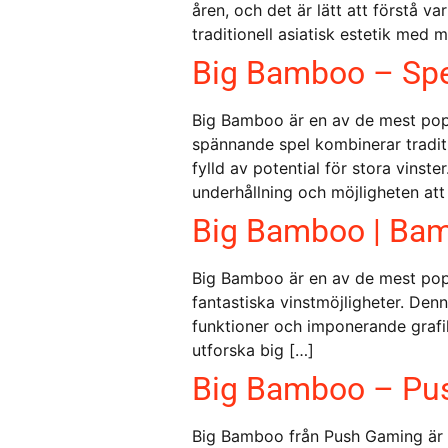
åren, och det är lätt att förstå 
traditionell asiatisk estetik med
Big Bamboo – Spe
Big Bamboo är en av de mest pop
spännande spel kombinerar tradit
fylld av potential för stora vinst
underhållning och möjligheten att
Big Bamboo | Bam
Big Bamboo är en av de mest popu
fantastiska vinstmöjligheter. De
funktioner och imponerande grafi
utforska big […]
Big Bamboo – Pus
Big Bamboo från Push Gaming är e