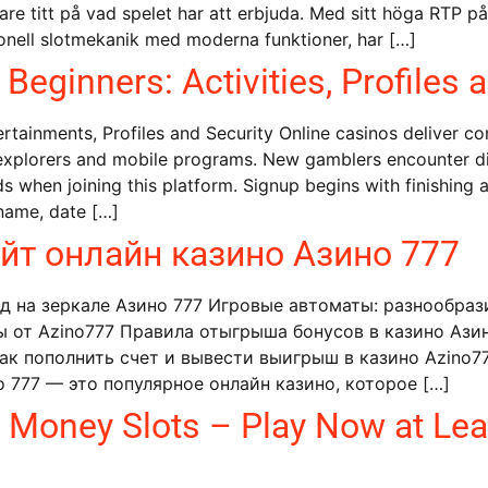
mare titt på vad spelet har att erbjuda. Med sitt höga RTP
nell slotmekanik med moderna funktioner, har […]
 Beginners: Activities, Profiles 
ertainments, Profiles and Security Online casinos deliver c
explorers and mobile programs. New gamblers encounter di
 when joining this platform. Signup begins with finishing a
 name, date […]
т онлайн казино Азино 777
д на зеркале Азино 777 Игровые автоматы: разнообраз
 от Azino777 Правила отыгрыша бонусов в казино Ази
ак пополнить счет и вывести выигрыш в казино Azino7
 777 — это популярное онлайн казино, которое […]
l Money Slots – Play Now at Le