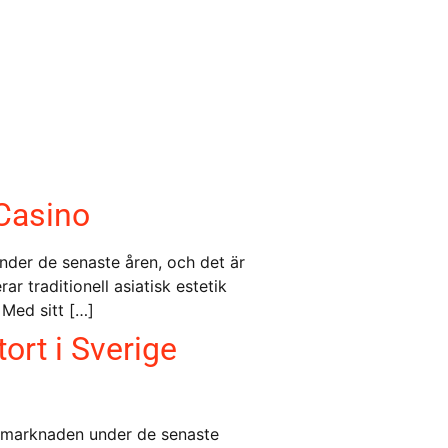
Casino
der de senaste åren, och det är
r traditionell asiatisk estetik
Med sitt […]
rt i Sverige
 marknaden under de senaste