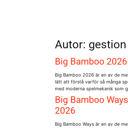
Autor:
gestion
Big Bamboo 2026 
Big Bamboo 2026 är en av de mest
lätt att förstå varför så många sp
med moderna spelmekanik som gör
Big Bamboo Ways –
2026
Big Bamboo Ways är en av de mes