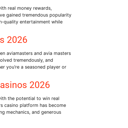
with real money rewards,
ave gained tremendous popularity
h-quality entertainment while
es 2026
then aviamasters and avia masters
evolved tremendously, and
er you’re a seasoned player or
Casinos 2026
th the potential to win real
ers casino platform has become
ing mechanics, and generous